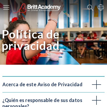
Main Menu
Search
Sw
Política de
privacidad
Acerca de este Aviso de Privacidad
¿Quién es responsable de sus datos
personales?